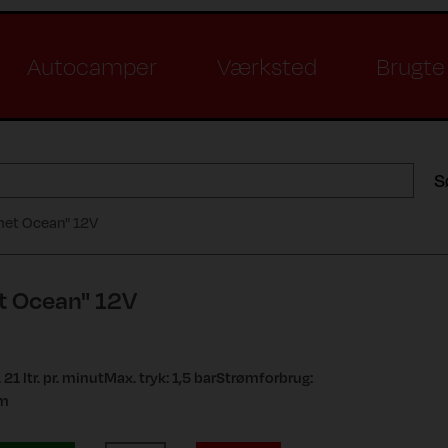
Autocamper
Værksted
Brugte 
S
et Ocean" 12V
 Ocean" 12V
 ltr. pr. minutMax. tryk: 1,5 barStrømforbrug:
 m