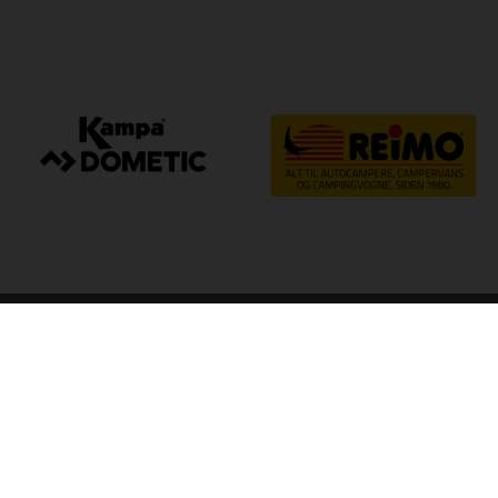
arp
Kvalitet til camping