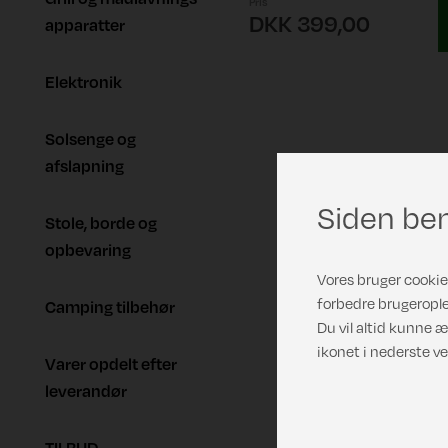
Pris
DKK 399,00
apparatter
Elektronik
Solsenge og
afslapning
Siden ben
Stole, borde og
opbevaring
Vores bruger cookies
forbedre brugerople
Camping tilbehør
Du vil altid kunne æ
ikonet i nederste ve
Varer opdelt efter
leverandør
TILBUD