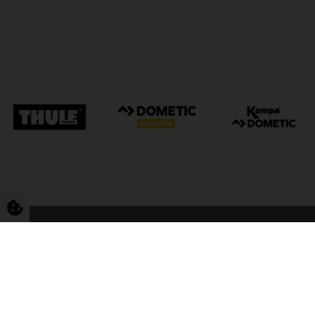
FriCamping Tarp
Kvalitet til camping