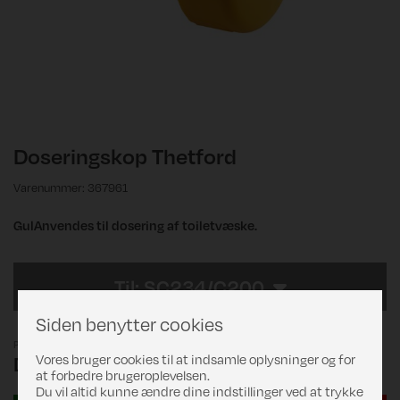
Doseringskop Thetford
Varenummer: 367961
GulAnvendes til dosering af toiletvæske.
Til: SC234/C200
Siden benytter cookies
Pris
Vores bruger cookies til at indsamle oplysninger og for
DKK 160,00
at forbedre brugeroplevelsen.
Du vil altid kunne ændre dine indstillinger ved at trykke