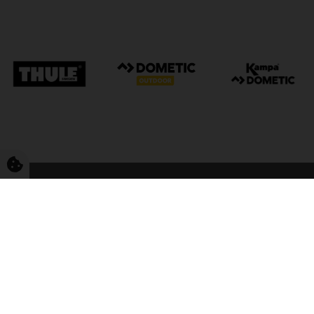
FriCamping Tarp
Kvalitet til camping