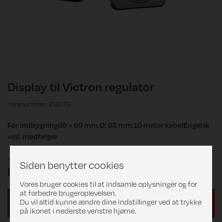
Display til Victron regulator
Varenummer: 216078
For indbygning69 x 69 mm.Ø: 63 mm.10 meter kabelEngelsk
vejl. medfølger
Pris
Siden benytter cookies
DKK 2.079,00
Vores bruger cookies til at indsamle oplysninger og for
at forbedre brugeroplevelsen.
Du vil altid kunne ændre dine indstillinger ved at trykke
på ikonet i nederste venstre hjørne.