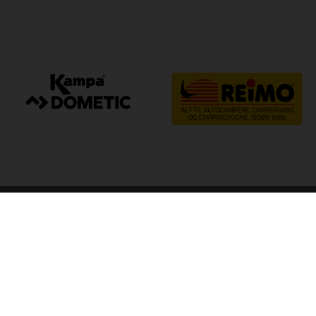
arp
Kvalitet til camping