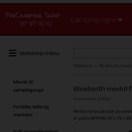
Campingvogne
97 97 10 10
Webshop-menu
Webshop
Bluetooth modul
Mover til
Bluetooth modul f
campingvogn
Varenummer: 216067
Fortelte. telte og
Modul for bluetooth anvende
markiser
af gratis APPMål: 47 x 75 x 2
Grill og madlavnings