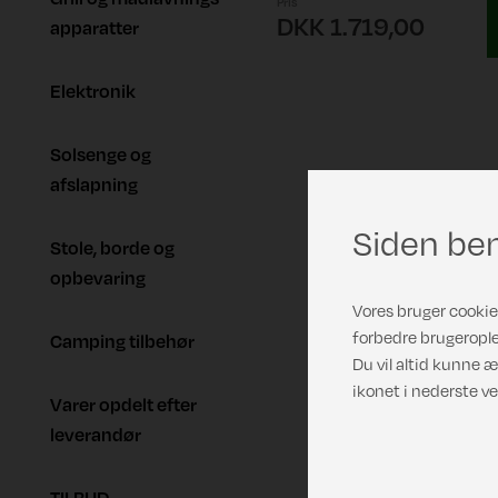
Pris
DKK 1.719,00
apparatter
Elektronik
Solsenge og
afslapning
Siden ben
Stole, borde og
opbevaring
Vores bruger cookies
forbedre brugerople
Camping tilbehør
Du vil altid kunne æ
ikonet i nederste ve
Varer opdelt efter
leverandør
TILBUD