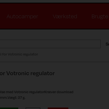
Autocamper
Værksted
Brugte 
S
 for Votronic regulator
or Votronic regulator
lse med Votronic regulatorKræver download
6 mm.Vægt: 37 g.