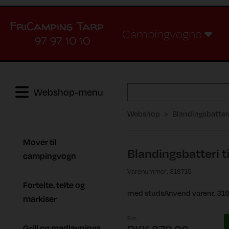
Campingvogne
97 97 10 10
Webshop-menu
Webshop
Blandingsbatteri
Mover til
Blandingsbatteri t
campingvogn
Varenummer: 318715
Fortelte. telte og
med studsAnvend varenr. 318
markiser
Pris
Grill og madlavnings