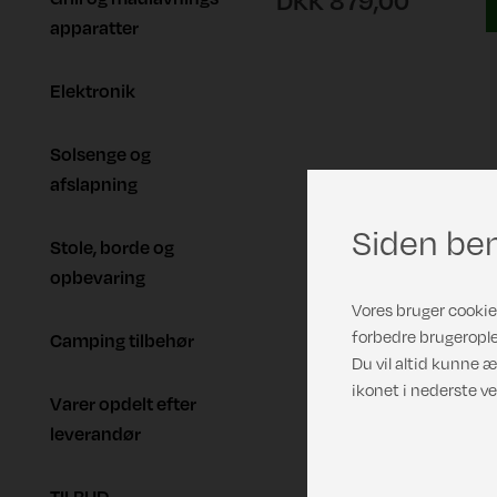
DKK 879,00
apparatter
Elektronik
Solsenge og
afslapning
Siden ben
Stole, borde og
opbevaring
Vores bruger cookies
forbedre brugerople
Camping tilbehør
Du vil altid kunne æ
ikonet i nederste ve
Varer opdelt efter
leverandør
TILBUD