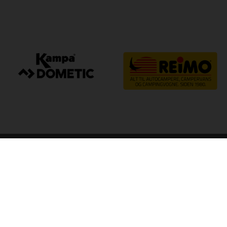
arp
Kvalitet til camping