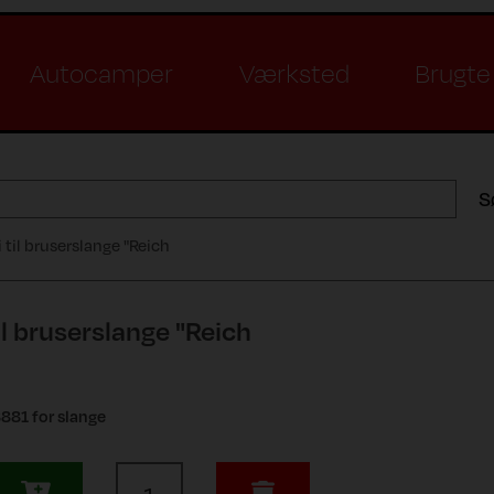
Autocamper
Værksted
Brugte 
S
 til bruserslange "Reich
il bruserslange "Reich
881 for slange