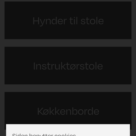
Hynder til stole
Instruktørstole
Køkkenborde
Siden benytter cookies