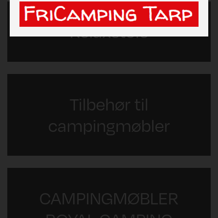
Relaxstole
Tilbehør til
campingmøbler
CAMPINGMØBLER