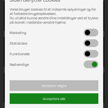
Vores bruger cookies til at indsamle oplysninger og for
Lamelbord
at forbedre brugeroplevelsen.
Du vil altid kunne ændre dine indstillinger ved at trykke
på ikonet i nederste venstre hjørne.
Marketing
Statistiske
Opbevaringsskabe
Funktionelle
Nødvendige
Positionsstole
Accepter valgte
Acceptere alle