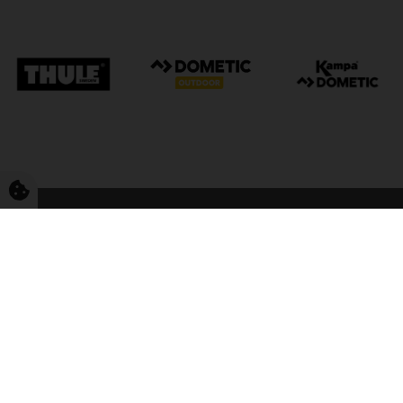
FriCamping Tarp
Kvalitet til camping