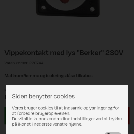
Vippekontakt med lys "Berker" 230V
Varenummer: 220744
MatkromRamme og isoleringsdåse tilkøbes
Pris
Siden benytter cookies
DKK 299,00
Vores bruger cookies til at indsamle oplysninger og for
at forbedre brugeroplevelsen.
Du vil altid kunne ændre dine indstillinger ved at trykke
på ikonet i nederste venstre hjørne.