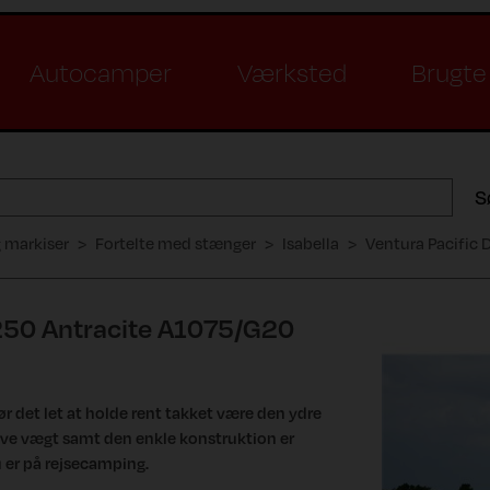
Autocamper
Værksted
Brugte 
S
g markiser
Fortelte med stænger
Isabella
Ventura Pacific
250 Antracite A1075/G20
gør det let at holde rent takket være den ydre
ave vægt samt den enkle konstruktion er
du er på rejsecamping.