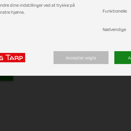
ndre dine indstillinger ved at trykke på
Funktionelle
nstre hjørne.
Nødvendige
f:
0
Accepter valgte
A