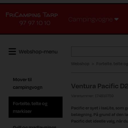
Campingvogne
97 97 10 10
Webshop-menu
Webshop
Fortelte. telte o
Mover til
Ventura Pacific D
campingvogn
Varenummer: 174810759
Fortelte. telte og
Pacific er syet i IsaLite, som 
markiser
belægning. På grund af den l
Pacific det ideelle valg, når 
Grill og madlavnings