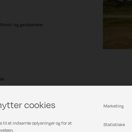
Front- og gavlpaneler
se.
ytter cookies
Marketing
 til at indsamle oplysninger og for at
Statistiske
velsen.