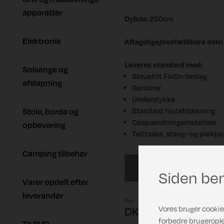
apparatter
Dybde:
250cm
Elektronik
Aftagelige/nedfældbare dele:
Leveres standard med:
Solsenge og
Skruefrit FixOn beslag
afslapning
Gardiner
Understykke
Stole, borde og
Standard hjulafdækning
Opspændningsmateriale
opbevaring
Telttaske, stang- og pløkpo
Camping tilbehør
1075/G20
Siden ben
Varer opdelt efter
leverandør
Pris
Vores bruger cookies
DKK 15.362,00
forbedre brugerople
TILBUD