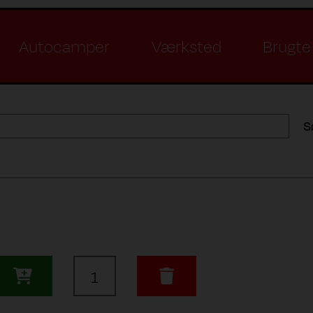
Autocamper
Værksted
Brugte 
S