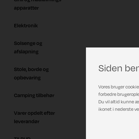
apparatter
Elektronik
Solsenge og
afslapning
Siden ben
Stole, borde og
opbevaring
Vores bruger cookies
forbedre brugerople
Camping tilbehør
Du vil altid kunne æ
ikonet i nederste ve
Varer opdelt efter
leverandør
TILBUD