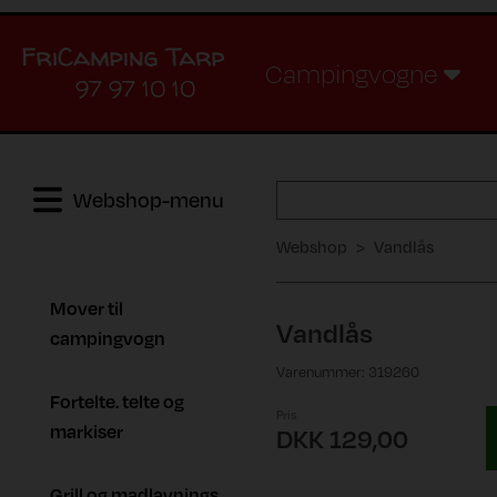
Campingvogne
97 97 10 10
Webshop-menu
Webshop
Vandlås
Mover til
Vandlås
campingvogn
Varenummer: 319260
Fortelte. telte og
Pris
markiser
DKK 129,00
Grill og madlavnings