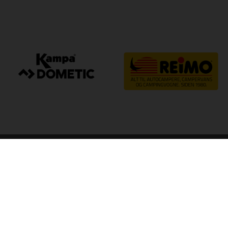
arp
Kvalitet til camping