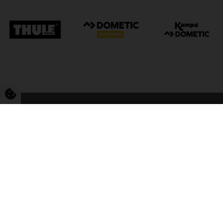
FriCamping Tarp
Kvalitet til camping