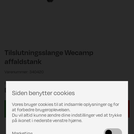
Tilslutningsslange Wecamp
affaldstank
Varenummer: 340420
Pris
DKK 29,00
Siden benytter cookies
Vores bruger cookies til at indsamle oplysninger og for
at forbedre brugeroplevelsen.
Du vil altid kunne ændre dine indstillinger ved at trykke
på ikonet i nederste venstre hjørne.
Marketing