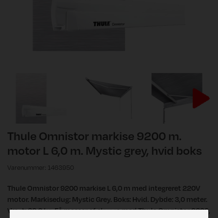
Thule Omnistor markise 9200 m.
motor L 6,0 m. Mystic grey, hvid boks
Varenummer: 1463950
Thule Omnistor 9200 markise L 6,0 m med integreret 220V
motor. Markisedug: Mystic Grey. Boks: Hvid. Dybde: 3,0 meter.
Vægt: 60,6 kg. Få masser af skygge med Thule Omnistor 9200,