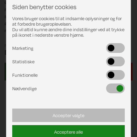
der især er egnet til lange køretøjer. Med sine 3 meter er
Siden benytter cookies
markisen dybere end nogen anden markise. Trods sin
størrelse er markisen særdeles stabil, og stellets design sikrer,
Vores bruger cookies til at indsamle oplysninger og for
at markisedugen spændes perfekt ud hver gang. Husk
at forbedre brugeroplevelsen.
Du vil altid kunne ændre dine indstillinger ved at trykke
monteringsbeslag.
på ikonet i nederste venstre hjørne.
Pris
Marketing
DKK 26.495,00
Statistiske
Funktionelle
Nødvendige
Accepter valgte
Acceptere alle