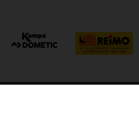
arp
Kvalitet til camping