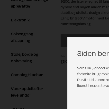
9200, der især er egnet til la
apparatter
dybere end nogen anden marki
stabil, og stellets design si
gang. En 230 V motor med fj
Elektronik
monteringsbeslag.
Solsenge og
L 6,0 meter
afslapning
Siden ben
Stole, borde og
Pris
opbevaring
DKK 21.395,00
Vores bruger cookies
forbedre brugerople
Camping tilbehør
Du vil altid kunne æ
ikonet i nederste ve
Varer opdelt efter
leverandør
TILBUD