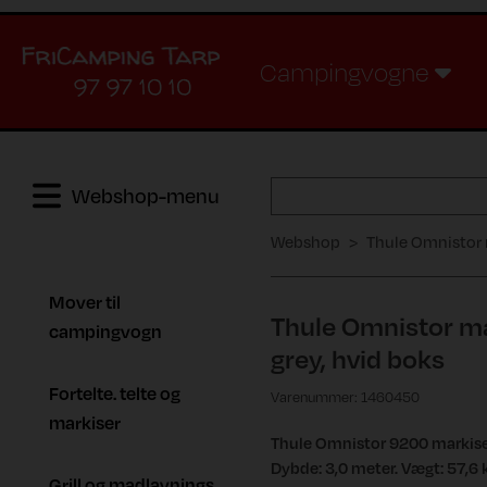
Campingvogne
97 97 10 10
Webshop-menu
Webshop
Thule Omnistor m
Mover til
Thule Omnistor ma
campingvogn
grey, hvid boks
Fortelte. telte og
Varenummer: 1460450
markiser
Thule Omnistor 9200 markise L
Dybde: 3,0 meter. Vægt: 57,6
Grill og madlavnings