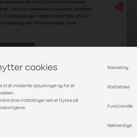
nge køretøjer. Med sine 3 meter er markisen
se. Trods sin størrelse er markisen særdeles
Previous
krer, at markisedugen spændes perfekt ud hver
ernbetjening kan eftermonteres. Husk
.
ytter cookies
Marketing
 til at indsamle oplysninger og for at
Statistiske
velsen.
ndre dine indstillinger ved at trykke på
Funktionelle
nstre hjørne.
Nødvendige