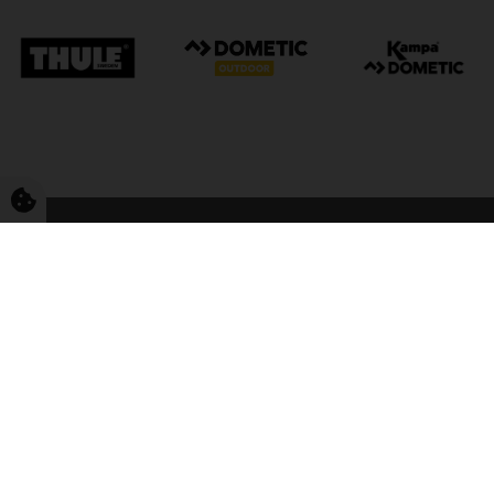
FriCamping Tarp
Kvalitet til camping