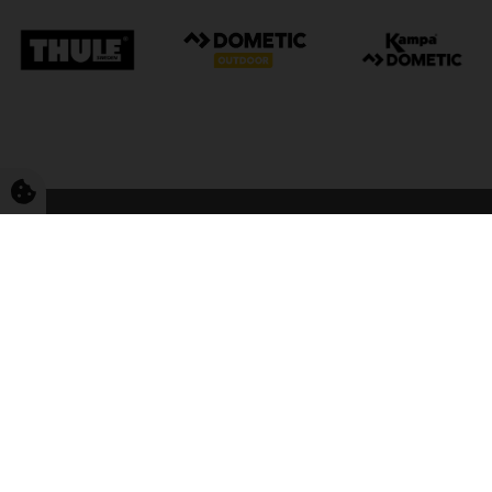
FriCamping Tarp
Kvalitet til camping