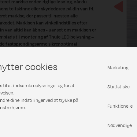
eret markise er den rigtige løsning, når du
s teltskinne eller skydedøren på din van fri.
Previous
et markise, der passer til næsten alle
edet. Markisen kan vinkelindstilles efter
in van altid kan åbnes - uanset om markisen er
r er plads til montering af Thule LED belysning –
ede fastspændingsarme sikrer optimal
. Husk monteringsbeslag.
ytter cookies
Marketing
 til at indsamle oplysninger og for at
Statistiske
velsen.
ndre dine indstillinger ved at trykke på
Funktionelle
nstre hjørne.
Nødvendige