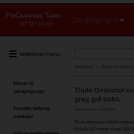
Campingvogne
97 97 10 10
Webshop-menu
Webshop
Thule Omnistor m
Mover til
Thule Omnistor ma
campingvogn
grey, grå boks.
Fortelte. telte og
Varenummer: 1459555
markiser
Thule Omnistor 6300 markise 
Dybde: 2,5 meter. Vægt: 30,5
Grill og madlavnings