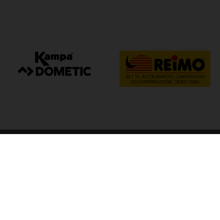
arp
Kvalitet til camping