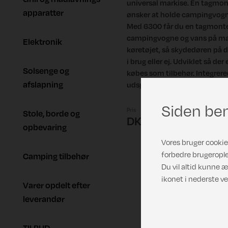
universal markise. En tagmont
apparatter
ønsker at holde campingvognen
Med 6300 får du en tagmonter
campingvogne og vans på mark
Elektronik
køretøjet, så skydedøren på d
i brug eller ej. Udviklet så de
Solsenge og
købes som tilbehør. Integrer
afslapning
udspænding af markisedugen
Siden ben
Pris
Stole, borde og
DKK 11.185,00
opbevaring
Vores bruger cookies
forbedre brugerople
Camping tilbehør
Du vil altid kunne æ
ikonet i nederste ve
Varer opdelt efter
leverandør
TILBUD