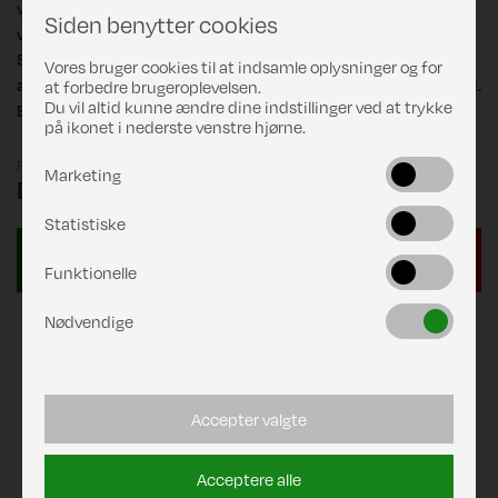
vogne. Designet matcher enhver vogn, og integreres nemt på
Siden benytter cookies
vognens side. Denne markise leveres i 5 længder fra 2,32 til
5,0 meter. Markiseboksen er fremstillet i robuste
Vores bruger cookies til at indsamle oplysninger og for
aluminiumsprofiler, der sikrer en høj sikkerhed og lang levetid.
at forbedre brugeroplevelsen.
Du vil altid kunne ændre dine indstillinger ved at trykke
En 12 V motor er integreret i markisen.
på ikonet i nederste venstre hjørne.
Pris
Marketing
DKK 14.450,00
Statistiske
Funktionelle
Nødvendige
Accepter valgte
Acceptere alle