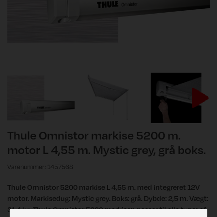
Thule Omnistor markise 5200 m.
motor L 4,55 m. Mystic grey, grå boks.
Varenummer: 1457568
Thule Omnistor 5200 markise L 4,55 m. med integreret 12V
motor. Markisedug: Mystic grey. Boks: grå. Dybde: 2,5 m. Vægt:
31,4 kg. Thule Omnistor 5200 markisen passer til alle typer af