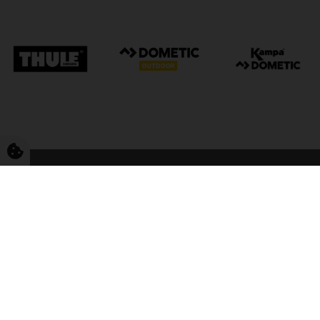
FriCamping Tarp
Kvalitet til camping