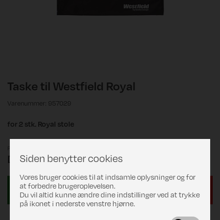
Taske til Westfield Royal
Varenummer: 957029
for 2 stk. Royal stole
Pris
Siden benytter cookies
DKK 189,00
Vores bruger cookies til at indsamle oplysninger og for
at forbedre brugeroplevelsen.
Du vil altid kunne ændre dine indstillinger ved at trykke
på ikonet i nederste venstre hjørne.