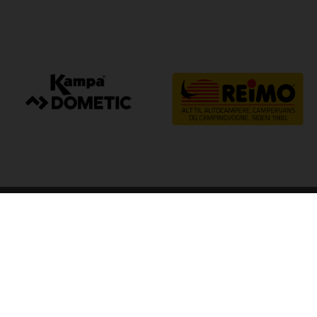
arp
Kvalitet til camping