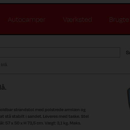
Autocamper
Værksted
Brugte 
S
 blå.
lå.
 foldbar strandstol med polstrede armlæn og
l at stå stabilt i sandet. Leveres med taske. Stel
ål: 57 x 50 x H 73,5 cm. Vægt: 3,1 kg. Maks.