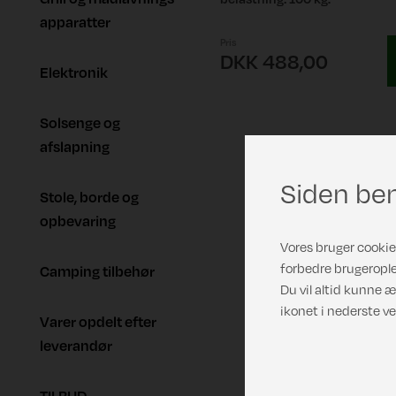
apparatter
Pris
DKK 488,00
Elektronik
Solsenge og
afslapning
Siden ben
Stole, borde og
opbevaring
Vores bruger cookies
forbedre brugerople
Camping tilbehør
Du vil altid kunne æ
ikonet i nederste ve
Varer opdelt efter
leverandør
TILBUD