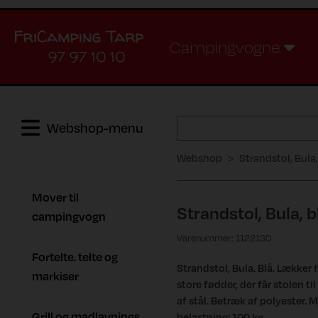
Campingvogne
97 97 10 10
Webshop-menu
Webshop
Strandstol, Bula,
Mover til
Strandstol, Bula, b
campingvogn
Varenummer: 1122130
Fortelte. telte og
Strandstol, Bula. Blå. Lækker
markiser
store fødder, der får stolen ti
af stål. Betræk af polyester. M
Grill og madlavnings
belastning: 100 kg.