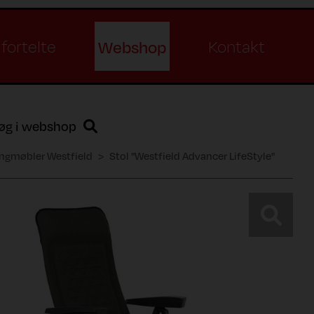
Webshop
fortelte
Kontakt
øg i webshop
gmøbler Westfield
Stol "Westfield Advancer LifeStyle"