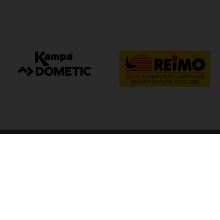
arp
Kvalitet til camping