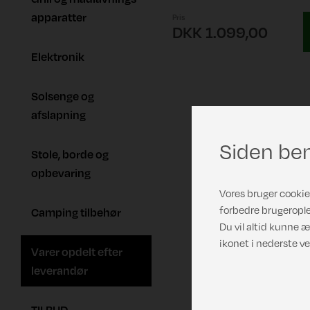
apparatter
Pris
DKK 1.099,00
Elektronik
Solsenge og
afslapning
Siden ben
Stole, borde og
opbevaring
Vores bruger cookies
forbedre brugerople
Camping tilbehør
Du vil altid kunne æ
ikonet i nederste ve
Varer opdelt efter
leverandør
TILBUD