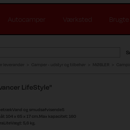
Autocamper
Værksted
Brugte 
S
er leverandør
Camper - udstyr og tilbehør
MØBLER
Campin
vancer LifeStyle"
l betrækVand og smudsafvisende5
: 104 x 65 x 17 cm.Max kapacitet: 160
aLiteVægt: 5,6 kg.