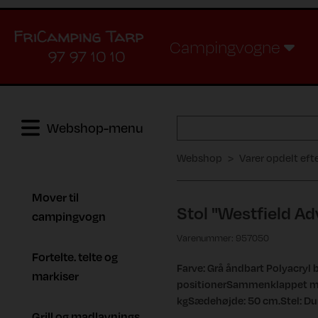
Campingvogne
97 97 10 10
Webshop-menu
Webshop
Varer opdelt eft
Mover til
Stol "Westfield Ad
campingvogn
Varenummer: 957050
Fortelte. telte og
Farve: Grå åndbart Polyacry
markiser
positionerSammenklappet mål
kgSædehøjde: 50 cm.Stel: Dur
Grill og madlavnings