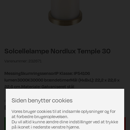
Solcellelampe Nordlux Temple 30
Varenummer: 232671
MessingSkumringssensorIP Klasse: IP54106
lumen3000K30000 brændetimerMål (HxBxL): 22,2 x 22,6 x
22,6 cm.Materiale: Galvaniseret stål
Siden benytter cookies
Pris
DKK 799,00
Vores bruger cookies til at indsamle oplysninger og for
at forbedre brugeroplevelsen.
Du vil altid kunne ændre dine indstillinger ved at trykke
på ikonet i nederste venstre hjørne.