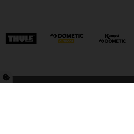
FriCamping Tarp
Kvalitet til camping