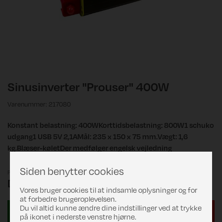
Sinusinverter "Prouser" 400W
Varenummer: 217080
Konstant belastning: 400WKorttidsbelastning: 800W1 schuko
udgang1 USB 5V 2,1AMål: 235 x 150 x 75 mm.Vægt: 1,6
kg.Blæser-køletDer medfølger engelsk vejledning
Siden benytter cookies
Pris
DKK 999,00
Vores bruger cookies til at indsamle oplysninger og for
at forbedre brugeroplevelsen.
Du vil altid kunne ændre dine indstillinger ved at trykke
på ikonet i nederste venstre hjørne.