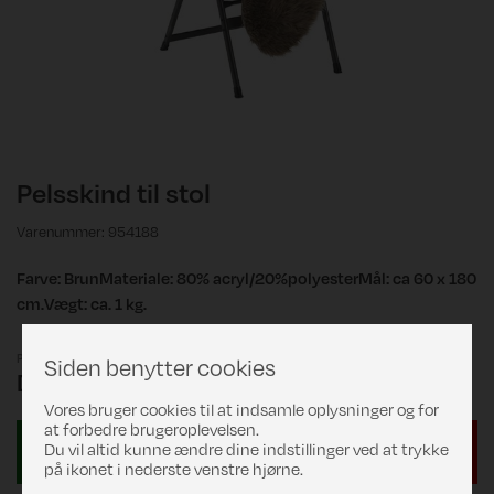
Pelsskind til stol
Varenummer: 954188
Farve: BrunMateriale: 80% acryl/20%polyesterMål: ca 60 x 180
cm.Vægt: ca. 1 kg.
Pris
Siden benytter cookies
DKK 199,00
Vores bruger cookies til at indsamle oplysninger og for
at forbedre brugeroplevelsen.
Du vil altid kunne ændre dine indstillinger ved at trykke
på ikonet i nederste venstre hjørne.