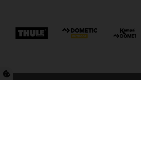
FriCamping Tarp
Kvalitet til camping