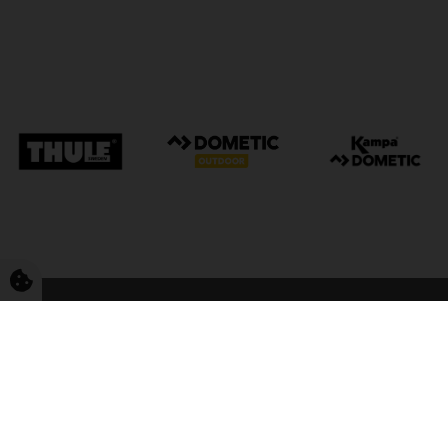
FriCamping Tarp
Kvalitet til camping