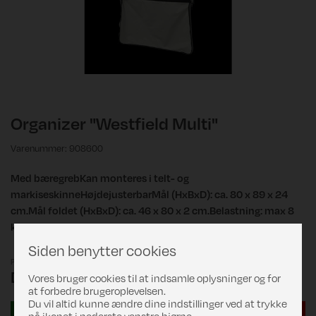
Organizer "Westfield Multi"
Varenummer: 908600
Med bæregrebKan monteres i telt- og
markiseskinneHøjdejusterbarMål (HxBxD): ca. 80 x 89 x 24
cm.Mål foldet (HxBxD): ca. 46 x 80 x 2 cm.Belastning: max 8
kg.
Siden benytter cookies
Pris
DKK 479,00
Vores bruger cookies til at indsamle oplysninger og for
at forbedre brugeroplevelsen.
Du vil altid kunne ændre dine indstillinger ved at trykke