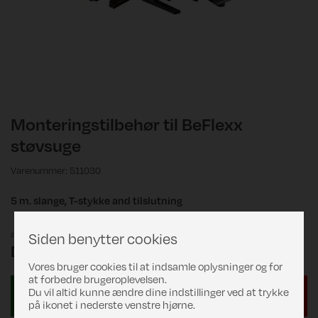
Monteringstilbehør til BeFlexx
støvsuge
Varenummer: 511030
5 m. slange, T-stykke and tilslutning
Siden benytter cookies
Pris
DKK 649,00
Vores bruger cookies til at indsamle oplysninger og for
at forbedre brugeroplevelsen.
Du vil altid kunne ændre dine indstillinger ved at trykke
på ikonet i nederste venstre hjørne.