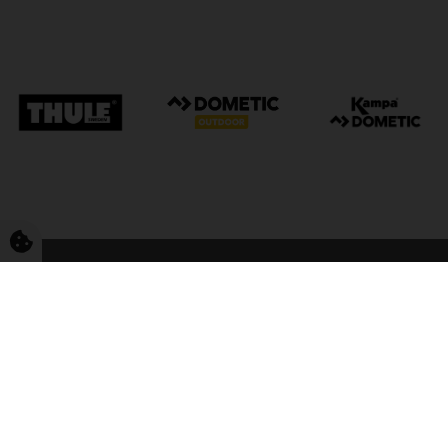
FriCamping Tarp
Kvalitet til camping