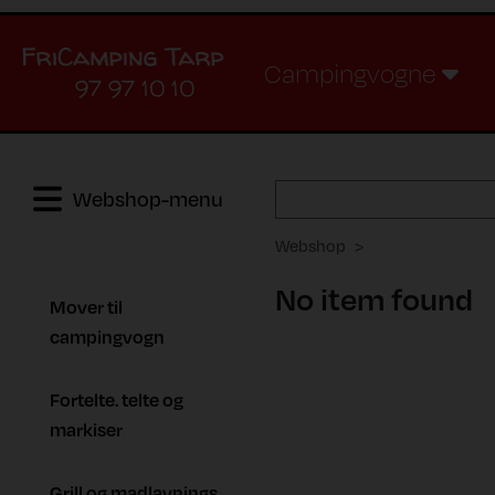
Campingvogne
97 97 10 10
Webshop-menu
Webshop
No item found
Mover til
campingvogn
Fortelte. telte og
markiser
Grill og madlavnings