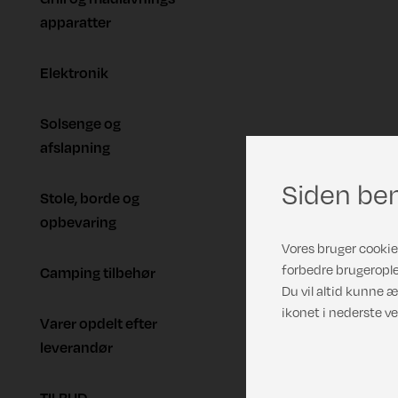
apparatter
Elektronik
Solsenge og
afslapning
Siden ben
Stole, borde og
opbevaring
Vores bruger cookies
forbedre brugerople
Camping tilbehør
Du vil altid kunne æ
ikonet i nederste ve
Varer opdelt efter
leverandør
TILBUD