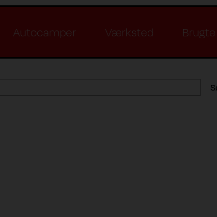
Autocamper
Værksted
Brugte 
S