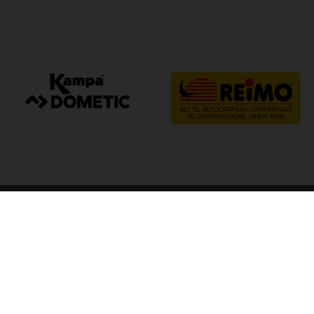
arp
Kvalitet til camping