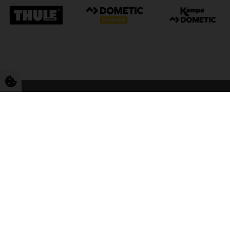
FriCamping Tarp
Kvalitet til camping