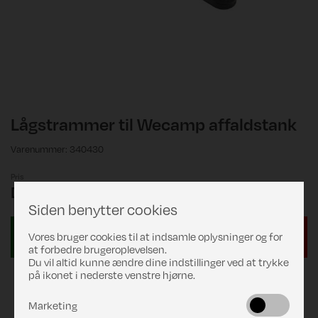
Lågstrammer til Wecamp affaldstank
Varenummer: 340430
Pris
DKK 19,00
Siden benytter cookies
Vores bruger cookies til at indsamle oplysninger og for
at forbedre brugeroplevelsen.
Du vil altid kunne ændre dine indstillinger ved at trykke
på ikonet i nederste venstre hjørne.
Marketing