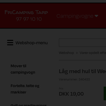
Campingvogne
97 97 10 10
Webshop-menu
Webshop
Varer opdelt eft
Mover til
Låg med hul til W
campingvogn
Varenummer: 340433
Fortelte. telte og
Pris
markiser
DKK 19,00
Grill og madlavnings