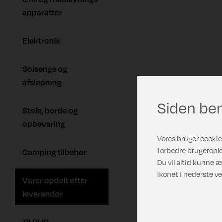
apparatter
Elektronik
Solsenge og
afslapning
Siden ben
Stole, borde og
opbevaring
Vores bruger cookies
forbedre brugerople
Camping tilbehør
Du vil altid kunne æ
ikonet i nederste ve
Varer opdelt efter
leverandør
TILBUD