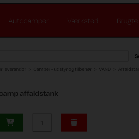
Autocamper
Værksted
Brugte 
S
er leverandør
Camper - udstyr og tilbehør
VAND
Affaldsta
ecamp affaldstank