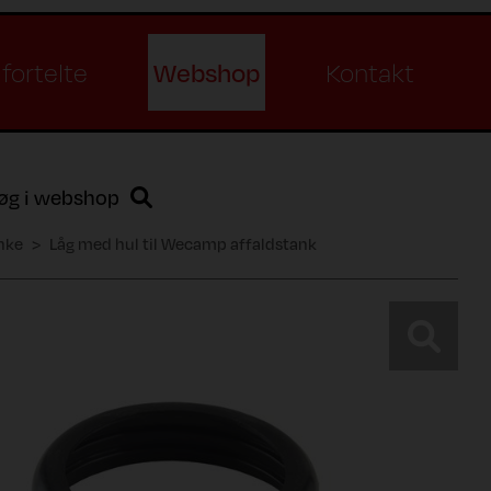
Webshop
fortelte
Kontakt
øg i webshop
nke
Låg med hul til Wecamp affaldstank