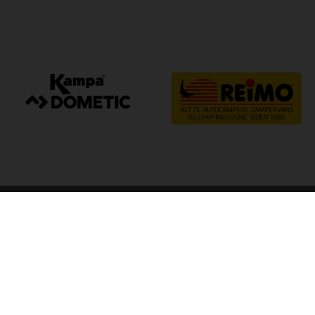
arp
Kvalitet til camping