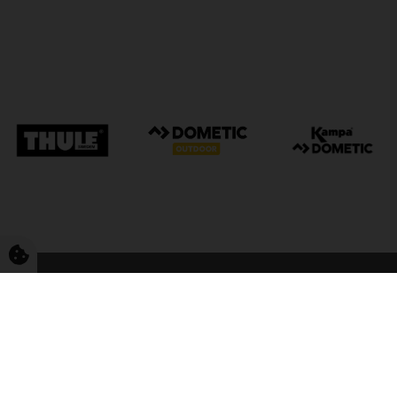
FriCamping Tarp
Kvalitet til camping