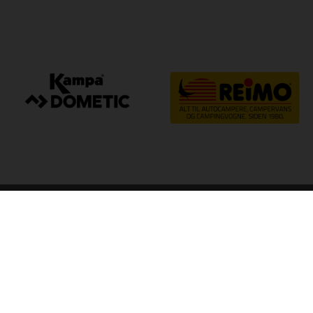
arp
Kvalitet til camping