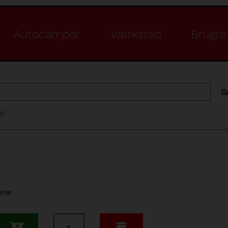
Autocamper
Værksted
Brugte 
S
TV
amme