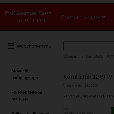
Campingvogne
97 97 10 10
Webshop-menu
Webshop
Kombistik 12V/
Mover til
Kombistik 12V/TV
campingvogn
Varenummer: 220530
Fortelte. telte og
Farve: LysgråLeveres eksl. r
markiser
Pris
Grill og madlavnings