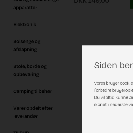
DKK 149,00
apparatter
Elektronik
Solsenge og
afslapning
Siden ben
Stole, borde og
opbevaring
Vores bruger cookies
forbedre brugerople
Camping tilbehør
Du vil altid kunne æ
ikonet i nederste ve
Varer opdelt efter
leverandør
TILBUD