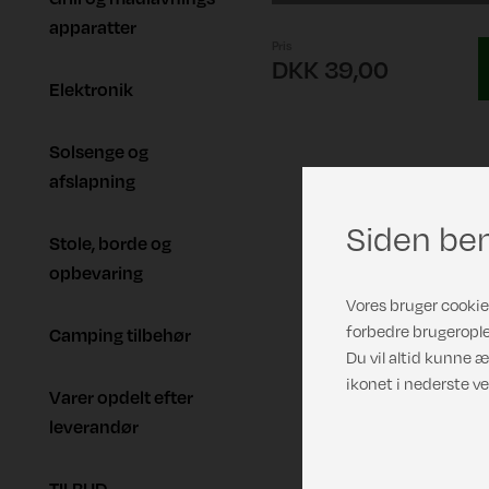
apparatter
Pris
DKK 39,00
Elektronik
Solsenge og
afslapning
Siden ben
Stole, borde og
opbevaring
Vores bruger cookies
forbedre brugerople
Camping tilbehør
Du vil altid kunne æ
ikonet i nederste ve
Varer opdelt efter
leverandør
TILBUD