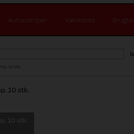
Autocamper
Værksted
Brugte 
S
mp. 10 stk.
p. 10 stk.
p. 10 stk.