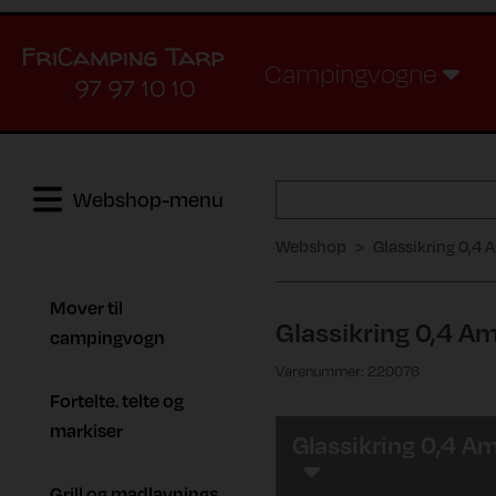
Campingvogne
97 97 10 10
Webshop-menu
Webshop
Glassikring 0,4 A
Mover til
Glassikring 0,4 Am
campingvogn
Varenummer: 220076
Fortelte. telte og
markiser
Glassikring 0,4 Am
Grill og madlavnings