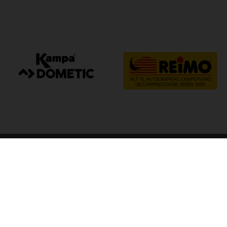
arp
Kvalitet til camping