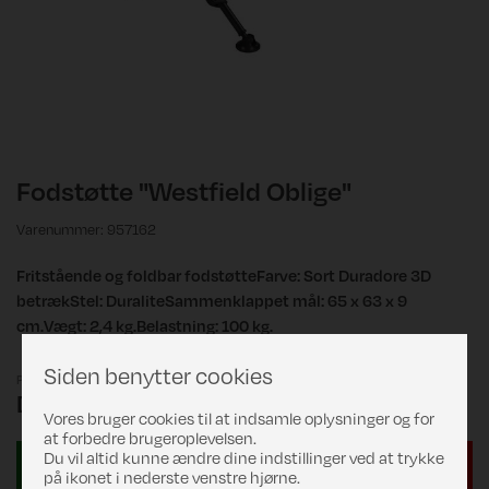
Fodstøtte "Westfield Oblige"
Varenummer: 957162
Fritstående og foldbar fodstøtteFarve: Sort Duradore 3D
betrækStel: DuraliteSammenklappet mål: 65 x 63 x 9
cm.Vægt: 2,4 kg.Belastning: 100 kg.
Siden benytter cookies
Pris
DKK 649,00
Vores bruger cookies til at indsamle oplysninger og for
at forbedre brugeroplevelsen.
Du vil altid kunne ændre dine indstillinger ved at trykke
på ikonet i nederste venstre hjørne.