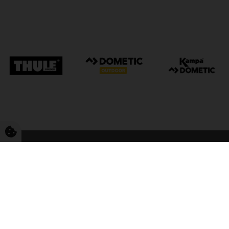
FriCamping Tarp
Kvalitet til camping