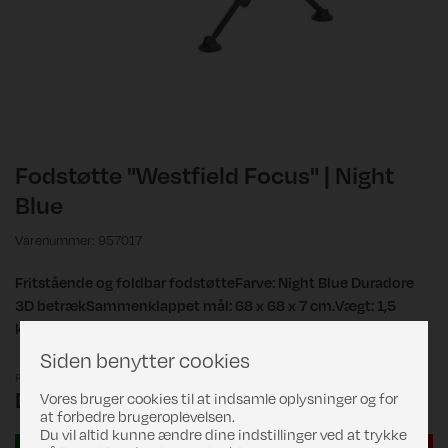
Fodstøtte "Westfield Focus" | Night
Blue
Varenummer: 957017
Fritstående og foldbar fodstøtteFarve: Night Blue Duradore
3D betrækSammenklappet mål: 68 x 68 x 7 cm.Vægt: 1,5
kg.Belastning: 100 kg.
Siden benytter cookies
Pris
DKK 399,00
Vores bruger cookies til at indsamle oplysninger og for
at forbedre brugeroplevelsen.
Du vil altid kunne ændre dine indstillinger ved at trykke