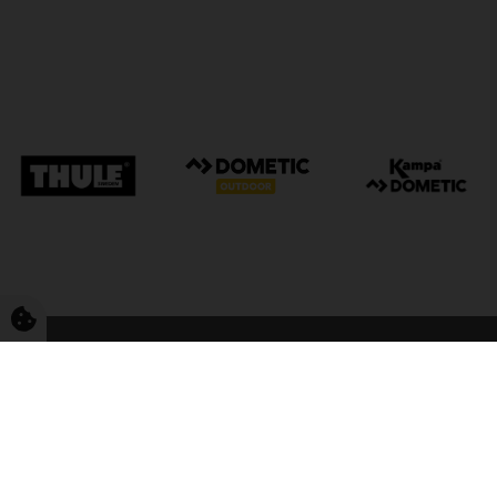
FriCamping Tarp
Kvalitet til camping