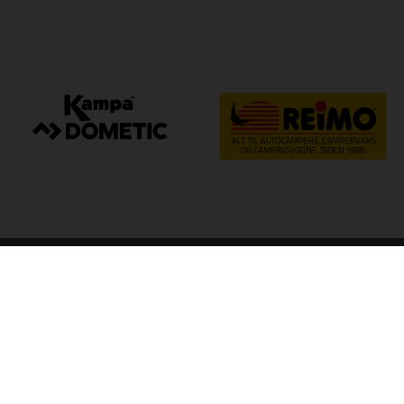
arp
Kvalitet til camping