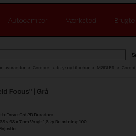
Autocamper
Værksted
Brugte 
S
er leverandør
Camper - udstyr og tilbehør
MØBLER
Campin
ld Focus" | Grå
øtteFarve: Grå 2D Duradore
 x 68 x 7 cm.Vægt: 1,8 kg.Belastning: 100
ajestic