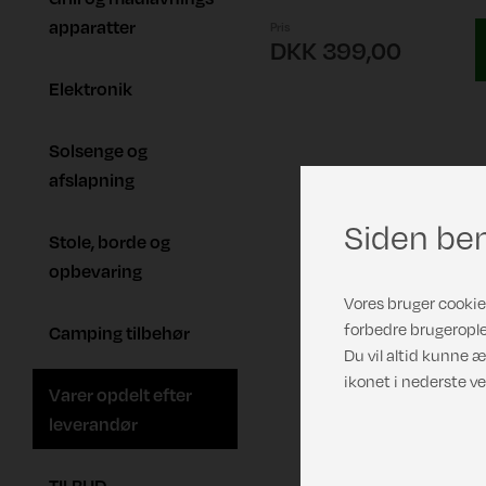
apparatter
Pris
DKK 399,00
Elektronik
Solsenge og
afslapning
Siden ben
Stole, borde og
opbevaring
Vores bruger cookies
forbedre brugerople
Camping tilbehør
Du vil altid kunne æ
ikonet i nederste ve
Varer opdelt efter
leverandør
TILBUD