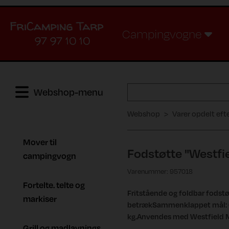
Campingvogne
97 97 10 10
Webshop-menu
Webshop
Varer opdelt eft
Mover til
Fodstøtte "Westfie
campingvogn
Varenummer: 957018
Fortelte. telte og
Fritstående og foldbar fodst
markiser
betrækSammenklappet mål: 68
kg.Anvendes med Westfield M
Grill og madlavnings