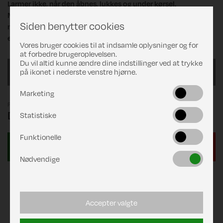
Larmer ikke, når den åbnes, lukkes og under kørsel.
Markiseboksen er en elegant, lukket aluminiumsboks, og
Siden benytter cookies
markisedugen er af kraftig gennemfarvet vinyl. Motor kan
eftermonteres.
Vores bruger cookies til at indsamle oplysninger og for
at forbedre brugeroplevelsen.
Du vil altid kunne ændre dine indstillinger ved at trykke
L 3,00 meter
på ikonet i nederste venstre hjørne.
Marketing
Pris
DKK 8.235,00
Statistiske
Funktionelle
Nødvendige
Accepter valgte