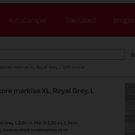
Autocamper
Værksted
Brugte 
S
tore markise XL, Royal Grey, L 3,60 meter
re markise XL, Royal Grey, L
 Grey, L 3,60 m. Mål: D 2,50 x L 3,34 m
g. Caravanstore posemarkise er en