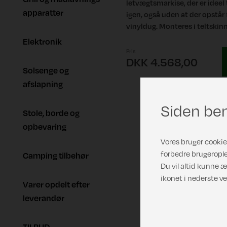
letvægtsmarkise, der er ideel 
apparatter
igen, også uden at der opstår 
vinyldug. Monteres i teltskin
Elektronik
Pris
DKK 4.568,00
Solsenge og
afslapning
Siden ben
Stole, borde og
opbevaring
Vores bruger cookies
forbedre brugerople
Camping tilbehør
Du vil altid kunne æ
ikonet i nederste ve
Varer opdelt efter
leverandør
TILBUD