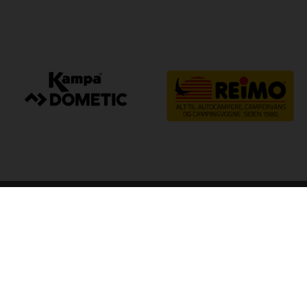
arp
Kvalitet til camping