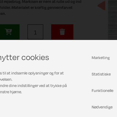
til rejsebrug. Markisen er nem at rulle ud og ind
folder. Materialet er kraftig gennemfarvet
Previous
nen.
ytter cookies
Marketing
 til at indsamle oplysninger og for at
Statistiske
velsen.
ndre dine indstillinger ved at trykke på
Funktionelle
nstre hjørne.
Nødvendige