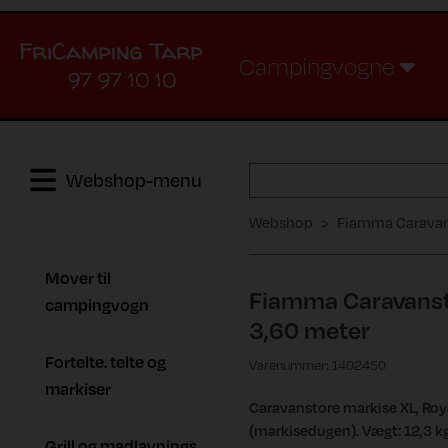
Campingvogne
97 97 10 10
Webshop-menu
Webshop
Fiamma Caravans
Mover til
Fiamma Caravansto
campingvogn
3,60 meter
Fortelte. telte og
Varenummer: 1402450
markiser
Caravanstore markise XL, Royal
(markisedugen). Vægt: 12,3 k
Grill og madlavnings