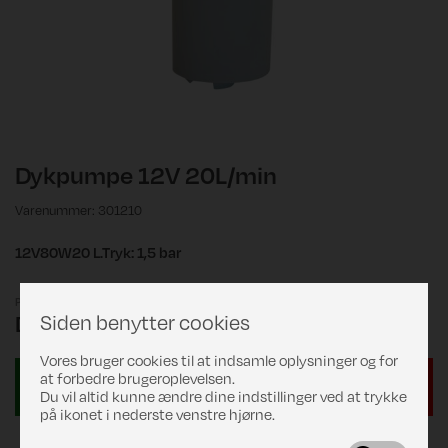
Dykpumpe 12V 20L/min
Varenummer: 301210
12V80W20 L.Tryk: 1,5 bar
Pris
Siden benytter cookies
DKK 269,00
Vores bruger cookies til at indsamle oplysninger og for
at forbedre brugeroplevelsen.
Du vil altid kunne ændre dine indstillinger ved at trykke
på ikonet i nederste venstre hjørne.