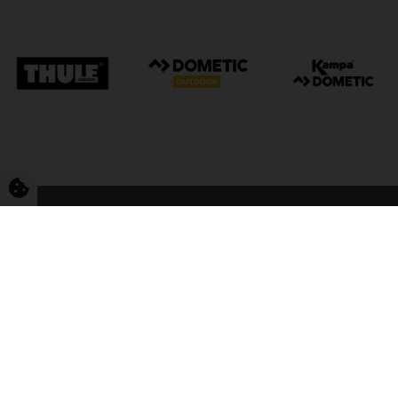
FriCamping Tarp
Kvalitet til camping