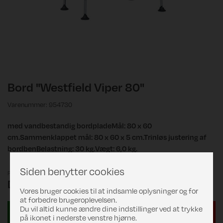
Bord "Westfield Viper 80"
Varenummer: 954730
med vandbestandig bordpladeMål: 80 x 60
cm.Sammenklappet mål: 80 x 60 x 5 cm.Trinløs justering af
bordbenBelastning: 30 kg.Vægt: 6,0 kg.
Siden benytter cookies
Pris
DKK 899,00
Vores bruger cookies til at indsamle oplysninger og for
at forbedre brugeroplevelsen.
Du vil altid kunne ændre dine indstillinger ved at trykke
på ikonet i nederste venstre hjørne.