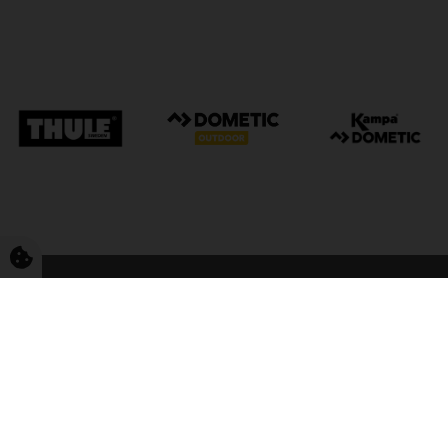
FriCamping Tarp
Kvalitet til camping