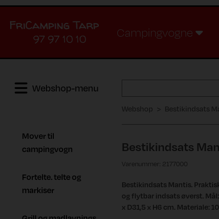
Campingvogne
97 97 10 10
Webshop-menu
Webshop
Bestikindsats Ma
Mover til
Bestikindsats Man
campingvogn
Varenummer: 2177000
Fortelte. telte og
Bestikindsats Mantis. Praktisk
markiser
og flytbar indsats øverst. Mål
x D31,5 x H6 cm. Materiale: 1
Grill og madlavnings