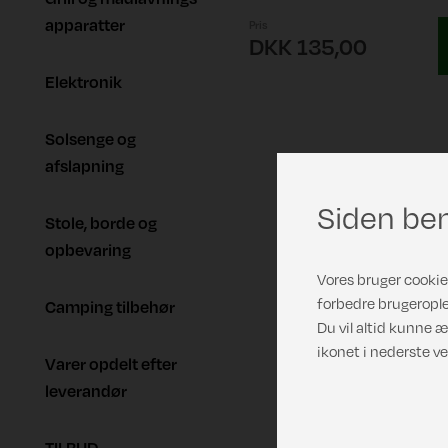
apparatter
Pris
DKK 135,00
Elektronik
Solsenge og
afslapning
Siden ben
Stole, borde og
opbevaring
Vores bruger cookies
forbedre brugerople
Camping tilbehør
Du vil altid kunne æ
ikonet i nederste ve
Varer opdelt efter
leverandør
TILBUD