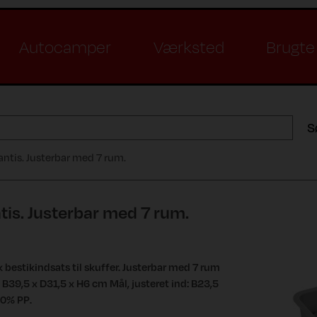
Autocamper
Værksted
Brugte 
S
ntis. Justerbar med 7 rum.
tis. Justerbar med 7 rum.
 bestikindsats til skuffer. Justerbar med 7 rum
: B39,5 x D31,5 x H6 cm Mål, justeret ind: B23,5
00% PP.