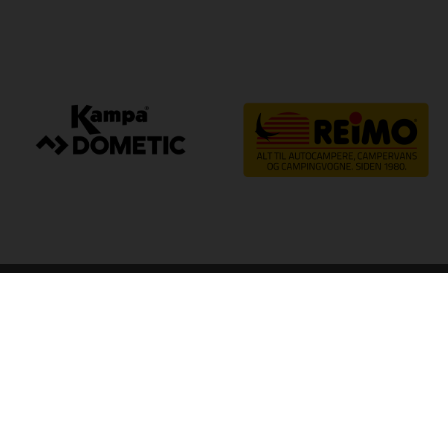
arp
Kvalitet til camping