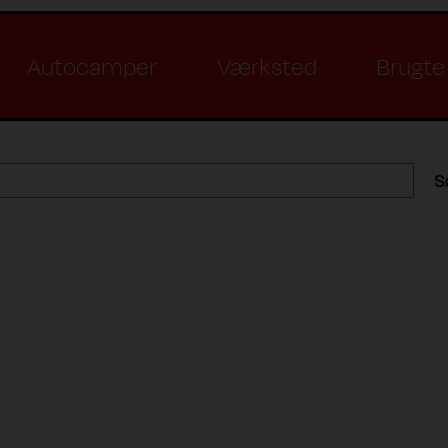
Autocamper
Værksted
Brugte 
S