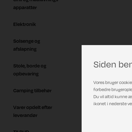
apparatter
Elektronik
Solsenge og
afslapning
Siden ben
Stole, borde og
opbevaring
Vores bruger cookies
forbedre brugerople
Camping tilbehør
Du vil altid kunne æ
ikonet i nederste ve
Varer opdelt efter
leverandør
TILBUD