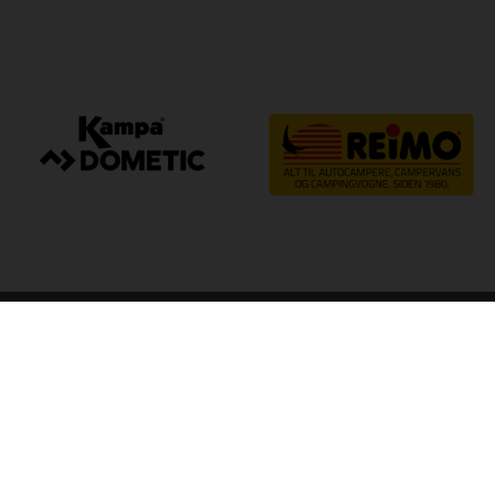
arp
Kvalitet til camping