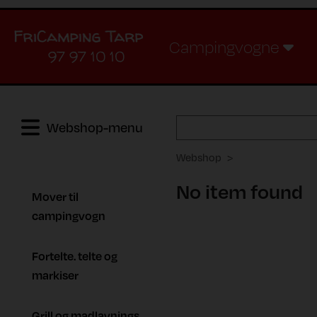
Campingvogne
97 97 10 10
Webshop-menu
Webshop
No item found
Mover til
campingvogn
Fortelte. telte og
markiser
Grill og madlavnings