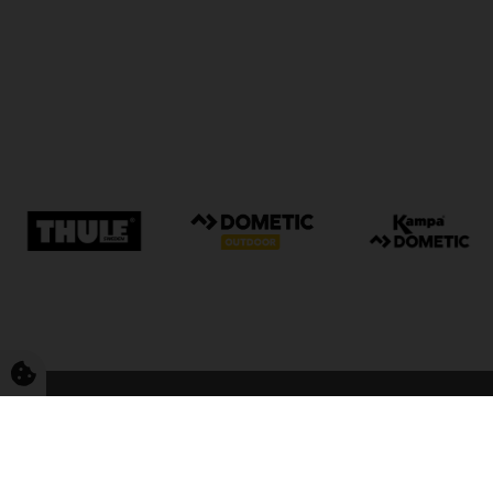
FriCamping Tarp