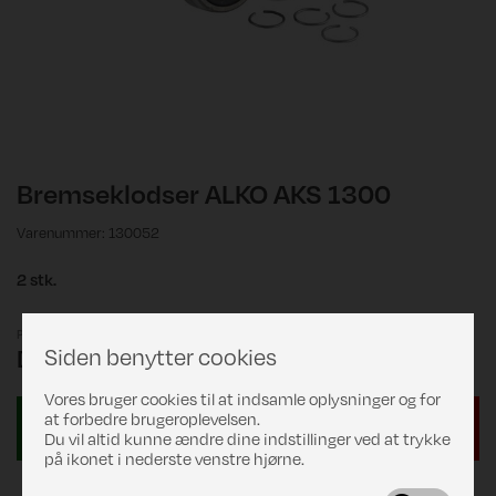
Bremseklodser ALKO AKS 1300
Varenummer: 130052
2 stk.
Pris
Siden benytter cookies
DKK 549,00
Vores bruger cookies til at indsamle oplysninger og for
at forbedre brugeroplevelsen.
Du vil altid kunne ændre dine indstillinger ved at trykke
på ikonet i nederste venstre hjørne.