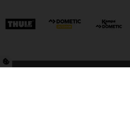
FriCamping Tarp
Kvalitet til camping