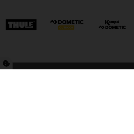
FriCamping Tarp
Kvalitet til camping