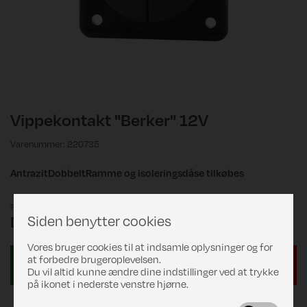
Vippekontakt "Berker" 12V
Varenummer: 220735
AntrazitDobbeltRamme og isoleringsdåse tilkøbes
Pris
Siden benytter cookies
DKK 229,00
Vores bruger cookies til at indsamle oplysninger og for
at forbedre brugeroplevelsen.
Du vil altid kunne ændre dine indstillinger ved at trykke
på ikonet i nederste venstre hjørne.