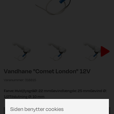
Vandhane "Comet London" 12V
Varenummer: 318815
Farve: Hvid/lysgråØ: 22 mmGevindlængde: 25 mmGevind Ø:
1/2Tilslutning Ø: 10 mm
Siden benytter cookies