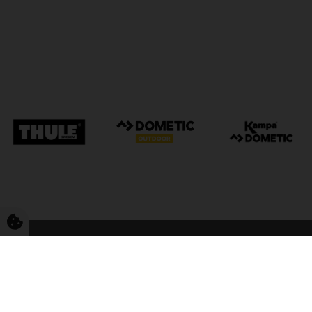
FriCamping Tarp
Kvalitet til camping