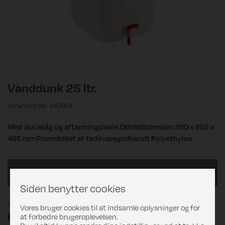
Vanddunk 25 ltr.
Varenummer: 340001
Med skruelåg og aftapningshane.DIN96Størrelse: 290 x 255 x
465 mmFremstilllet af fødevaregodkendt Polyethylen
aftapningshane
Siden benytter cookies
Pris
Vores bruger cookies til at indsamle oplysninger og for
DKK 269,00
at forbedre brugeroplevelsen.