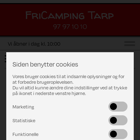
97 97 10 10
Vi åbner i dag kl. 10:00
Siden benytter cookies
Vores bruger cookies til at indsamle oplysninger og for
at forbedre brugeroplevelsen.
Du vil altid kunne ændre dine indstillinger ved at trykke
på ikonet i nederste venstre hjørne.
Marketing
Statistiske
Previous
Next
Funktionelle