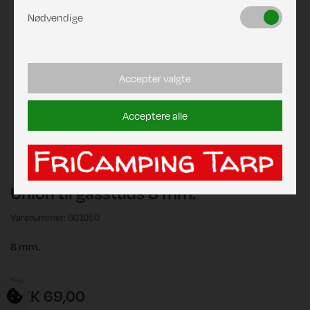
Nødvendige
Accepter valgte
Acceptere alle
Union til gasstuds 8 mm.
Varenummer: 601050
8 mm.
Pris
DKK 69,00