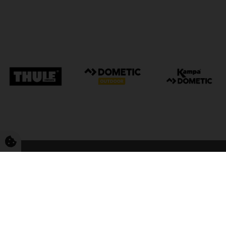
FriCamping Tarp
Kvalitet til camping