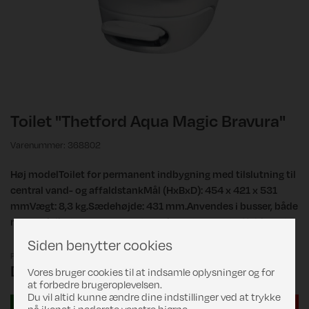
Toilet "Thetford Aqua Magic Bravura"
Varenummer: 368802
Høj modelToilet for permanent indbygning med tilslutning til
central vand- og affaldstankMål (HxBxD): 454 x 421 x 531
mmVægt: 8,3 kg.Sædehøjde: 431 mm.Anvendes i busser, både
mm.PedalbetjentKræver trykvand samt separat affaldstank
Siden benytter cookies
Pris
DKK 3.827,00
Vores bruger cookies til at indsamle oplysninger og for
at forbedre brugeroplevelsen.
Du vil altid kunne ændre dine indstillinger ved at trykke