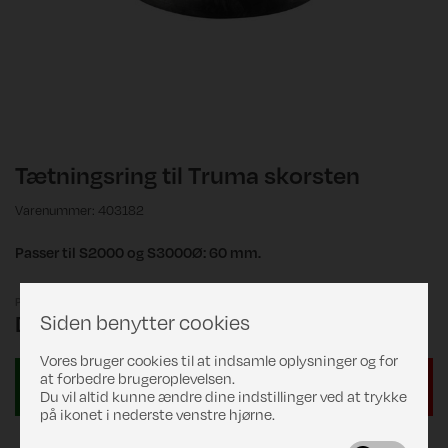
Tætningsring til Truma skorsten
Varenummer: 403182
Passer til S2000 og S3000Ø: 60 mm.
Pris
Siden benytter cookies
DKK 19,00
Vores bruger cookies til at indsamle oplysninger og for
at forbedre brugeroplevelsen.
Du vil altid kunne ændre dine indstillinger ved at trykke
på ikonet i nederste venstre hjørne.