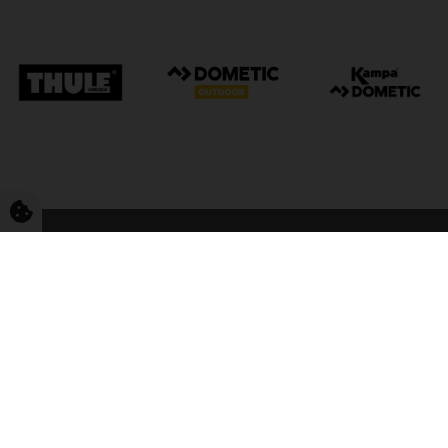
FriCamping Tarp
Kvalitet til camping