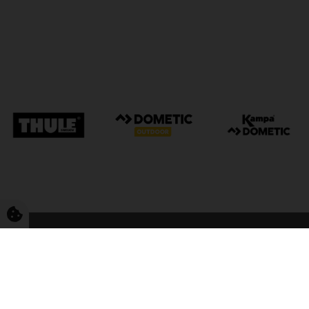
FriCamping Tarp
Kvalitet til camping