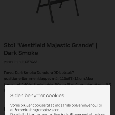
Stol "Westfield Majestic Grande" |
Dark Smoke
Varenummer: 957033
Farve: Dark Smoke Duradore 2D betræk7
positionerSammenklappet mål: 116x67x12 cm.Max
kapacitet: 140 kgSædehøjde: 50 cm.Stel: AluminiumVægt: 5,2
kg.
Siden benytter cookies
Pris
Vores bruger cookies til at indsamle oplysninger og for
DKK 1.199,00
at forbedre brugeroplevelsen.
Du vil altid kunne ændre dine indstillinger ved at trykke