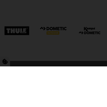
FriCamping Tarp
Kvalitet til camping