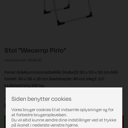
Stol "Wecamp Pirlo"
Varenummer: 954240
Farve: GråAluminiumsstelMål (HxBxD): 93 x 55 x 52 cm.Mål
foldet: 30 x 56 x 18 cm.Sædehøjde: 40 cm.Vægt: 3,0
kg.Belastning 100 kg.
Siden benytter cookies
Pris
DKK 249,00
Vores bruger cookies til at indsamle oplysninger og for
at forbedre brugeroplevelsen.
Du vil altid kunne ændre dine indstillinger ved at trykke
på ikonet i nederste venstre hjørne.