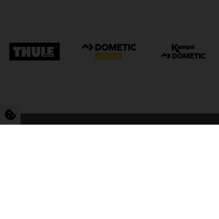
FriCamping Tarp
Kvalitet til camping