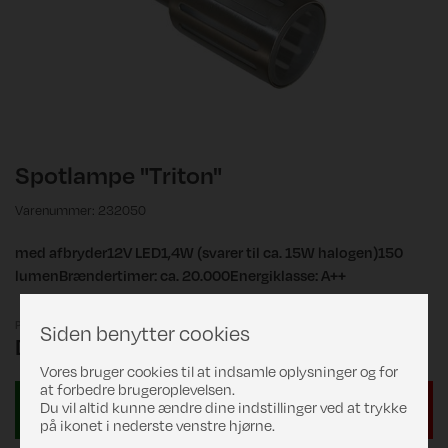
Spotlampe "Triton"
Varenummer: 232050
med afbryder12V LED1,4W (svarer til ca. 15W halogen)150
lumenBrændertimer: ca. 20.000Energiklasse: A++
Pris
Siden benytter cookies
DKK 249,00
Vores bruger cookies til at indsamle oplysninger og for
at forbedre brugeroplevelsen.
Du vil altid kunne ændre dine indstillinger ved at trykke
på ikonet i nederste venstre hjørne.